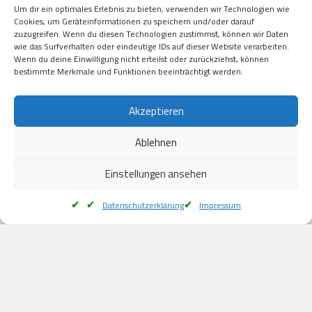
Um dir ein optimales Erlebnis zu bieten, verwenden wir Technologien wie
Kauf auf Rechung

Cookies, um Geräteinformationen zu speichern und/oder darauf
Klarna

zuzugreifen. Wenn du diesen Technologien zustimmst, können wir Daten
wie das Surfverhalten oder eindeutige IDs auf dieser Website verarbeiten.
American Express

Wenn du deine Einwilligung nicht erteilst oder zurückziehst, können
bestimmte Merkmale und Funktionen beeinträchtigt werden.
Versand
Akzeptieren
Ablehnen
DHL

Klimaneutral
Einstellungen ansehen
Datenschutzerklärung
Impressum