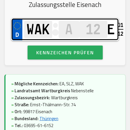
Zulassungsstelle Eisenach
01
E
12
KENNZEICHEN PRÜFEN
»
Mögliche Kennzeichen:
EA, SLZ, WAK
»
Landratsamt Wartburgkreis
Nebenstelle
»
Zulassungsbezirk:
Wartburgkreis
»
Straße:
Ernst-Thälmann-Str. 74
»
Ort:
99817 Eisenach
»
Bundesland:
Thüringen
»
Tel.:
03695-61-6152