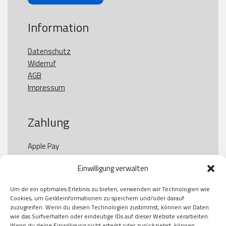
Information
Datenschutz
Widerruf
AGB
Impressum
Zahlung
Apple Pay

Paypal

Einwilligung verwalten
GooglePay

Visa

Um dir ein optimales Erlebnis zu bieten, verwenden wir Technologien wie
Kauf auf Rechung

Cookies, um Geräteinformationen zu speichern und/oder darauf
Klarna

zuzugreifen. Wenn du diesen Technologien zustimmst, können wir Daten
wie das Surfverhalten oder eindeutige IDs auf dieser Website verarbeiten.
American Express

Wenn du deine Einwilligung nicht erteilst oder zurückziehst, können