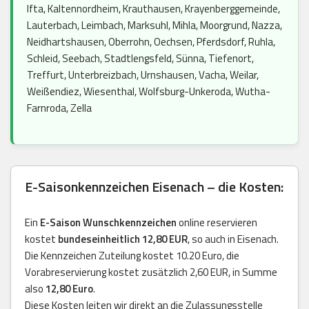
Ifta, Kaltennordheim, Krauthausen, Krayenberggemeinde,
Lauterbach, Leimbach, Marksuhl, Mihla, Moorgrund, Nazza,
Neidhartshausen, Oberrohn, Oechsen, Pferdsdorf, Ruhla,
Schleid, Seebach, Stadtlengsfeld, Sünna, Tiefenort,
Treffurt, Unterbreizbach, Urnshausen, Vacha, Weilar,
Weißendiez, Wiesenthal, Wolfsburg-Unkeroda, Wutha-
Farnroda, Zella
E-Saisonkennzeichen Eisenach – die Kosten:
Ein
E-Saison Wunschkennzeichen
online reservieren
kostet
bundeseinheitlich 12,80 EUR
, so auch in Eisenach.
Die Kennzeichen Zuteilung kostet 10.20 Euro, die
Vorabreservierung kostet zusätzlich 2,60 EUR, in Summe
also
12,80 Euro
.
Diese Kosten leiten wir direkt an die Zulassungsstelle