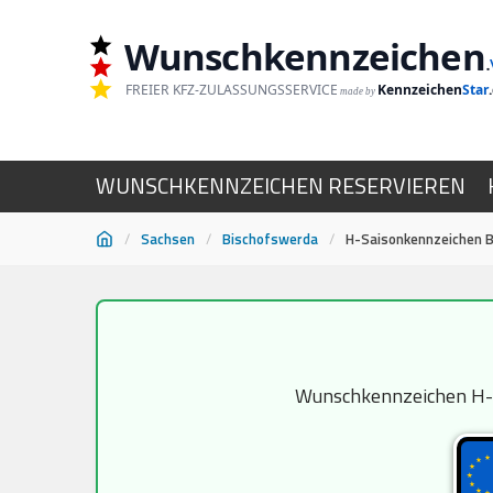
Wunschkennzeichen
.
FREIER KFZ-ZULASSUNGSSERVICE
Kennzeichen
Star
made by
WUNSCHKENNZEICHEN RESERVIEREN
/
Sachsen
/
Bischofswerda
/
H-Saisonkennzeichen 
Zum
Inhalt
springen
Wunschkennzeichen H-Sa