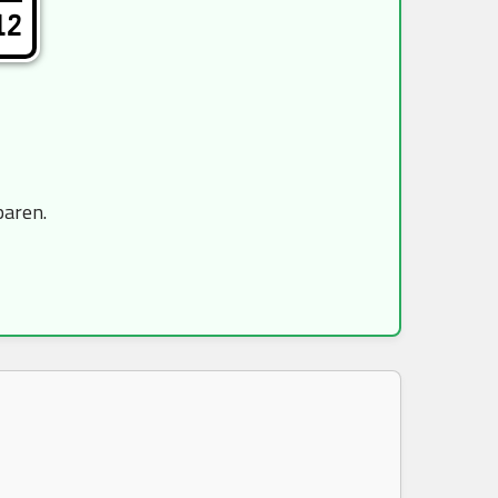
12
paren.