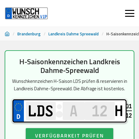
/
Brandenburg
/
Landkreis Dahme Spreewald
/
H-Saisonkennzeic
Zum
H-Saisonkennzeichen Landkreis
Inhalt
Dahme-Spreewald
springen
Wunschkennzeichen H-Saison LDS prüfen & reservieren in
Landkreis Dahme-Spreewald. Die Abfrage ist kostenlos.
01
H
12
VERFÜGBARKEIT PRÜFEN