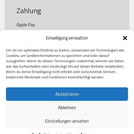
Zahlung
Apple Pay

Paypal

Einwilligung verwalten
GooglePay

Visa

Um dir ein optimales Erlebnis zu bieten, verwenden wir Technologien wie
Kauf auf Rechung

Cookies, um Geräteinformationen zu speichern und/oder darauf
Klarna

zuzugreifen. Wenn du diesen Technologien zustimmst, können wir Daten
wie das Surfverhalten oder eindeutige IDs auf dieser Website verarbeiten.
American Express

Wenn du deine Einwilligung nicht erteilst oder zurückziehst, können
bestimmte Merkmale und Funktionen beeinträchtigt werden.
Versand
Akzeptieren
Ablehnen
DHL

Klimaneutral
Einstellungen ansehen