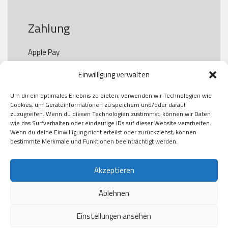
Zahlung
Apple Pay

Paypal

Einwilligung verwalten
GooglePay

Visa

Um dir ein optimales Erlebnis zu bieten, verwenden wir Technologien wie
Kauf auf Rechung

Cookies, um Geräteinformationen zu speichern und/oder darauf
Klarna

zuzugreifen. Wenn du diesen Technologien zustimmst, können wir Daten
wie das Surfverhalten oder eindeutige IDs auf dieser Website verarbeiten.
American Express

Wenn du deine Einwilligung nicht erteilst oder zurückziehst, können
bestimmte Merkmale und Funktionen beeinträchtigt werden.
Versand
Akzeptieren
Ablehnen
DHL

Klimaneutral
Einstellungen ansehen