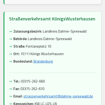
Straßenverkehrsamt KönigsWusterhausen
⇒
Zulassungsbezirk:
Landkreis Dahme-Spreewald
⇒
Behörde:
Landkreis Dahme-Spreewald
⇒
Straße:
Fontaneplatz 10
⇒
Ort:
15711 Königs Wusterhausen
⇒
Bundesland:
Brandenburg
⇒
Tel.:
03375-262-660
⇒
Fax:
03375-262-670
⇒
Email:
strassenverkehrsamt@dahme-spreewald.de
⇒
Kennzeichen:
KW, LC, LDS, LN