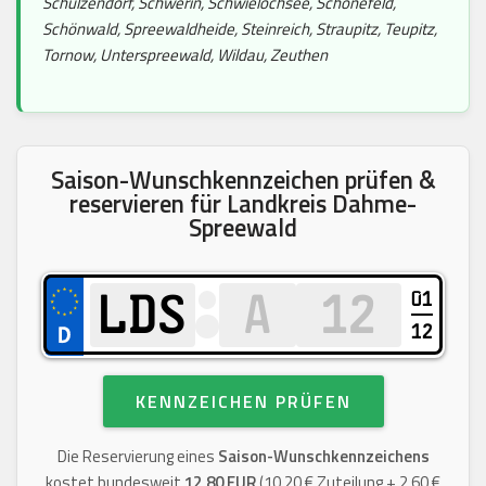
Schulzendorf, Schwerin, Schwielochsee, Schönefeld,
Schönwald, Spreewaldheide, Steinreich, Straupitz, Teupitz,
Tornow, Unterspreewald, Wildau, Zeuthen
Saison-Wunschkennzeichen prüfen &
reservieren für Landkreis Dahme-
Spreewald
01
12
KENNZEICHEN PRÜFEN
Die Reservierung eines
Saison-Wunschkennzeichens
kostet bundesweit
12,80 EUR
(10,20 € Zuteilung + 2,60 €