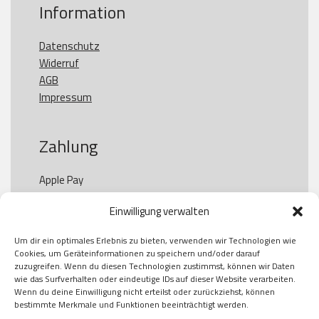
Information
Datenschutz
Widerruf
AGB
Impressum
Zahlung
Apple Pay

Paypal

Einwilligung verwalten
GooglePay

Visa

Um dir ein optimales Erlebnis zu bieten, verwenden wir Technologien wie
Kauf auf Rechung

Cookies, um Geräteinformationen zu speichern und/oder darauf
Klarna

zuzugreifen. Wenn du diesen Technologien zustimmst, können wir Daten
wie das Surfverhalten oder eindeutige IDs auf dieser Website verarbeiten.
American Express

Wenn du deine Einwilligung nicht erteilst oder zurückziehst, können
bestimmte Merkmale und Funktionen beeinträchtigt werden.