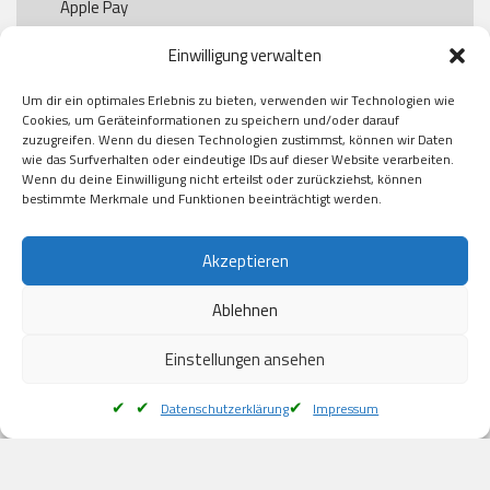
Apple Pay

Paypal

Einwilligung verwalten
GooglePay

Visa

Um dir ein optimales Erlebnis zu bieten, verwenden wir Technologien wie
Kauf auf Rechung

Cookies, um Geräteinformationen zu speichern und/oder darauf
Klarna

zuzugreifen. Wenn du diesen Technologien zustimmst, können wir Daten
wie das Surfverhalten oder eindeutige IDs auf dieser Website verarbeiten.
American Express

Wenn du deine Einwilligung nicht erteilst oder zurückziehst, können
bestimmte Merkmale und Funktionen beeinträchtigt werden.
Versand
Akzeptieren
Ablehnen
DHL

Klimaneutral
Einstellungen ansehen
Datenschutzerklärung
Impressum