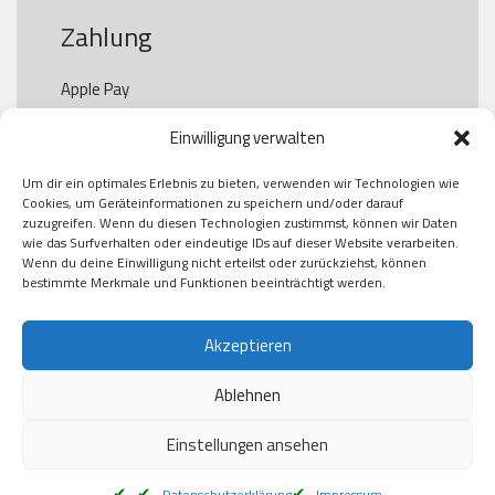
Zahlung
Apple Pay

Paypal

Einwilligung verwalten
GooglePay

Visa

Um dir ein optimales Erlebnis zu bieten, verwenden wir Technologien wie
Kauf auf Rechung

Cookies, um Geräteinformationen zu speichern und/oder darauf
Klarna

zuzugreifen. Wenn du diesen Technologien zustimmst, können wir Daten
wie das Surfverhalten oder eindeutige IDs auf dieser Website verarbeiten.
American Express

Wenn du deine Einwilligung nicht erteilst oder zurückziehst, können
bestimmte Merkmale und Funktionen beeinträchtigt werden.
Versand
Akzeptieren
Ablehnen
DHL

Klimaneutral
Einstellungen ansehen
Datenschutzerklärung
Impressum