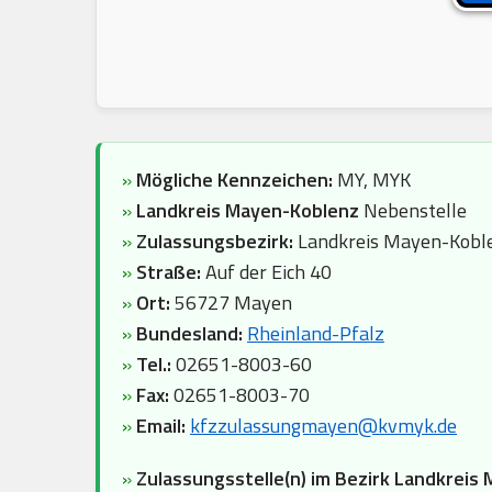
»
Mögliche Kennzeichen:
MY, MYK
»
Landkreis Mayen-Koblenz
Nebenstelle
»
Zulassungsbezirk:
Landkreis Mayen-Kobl
»
Straße:
Auf der Eich 40
»
Ort:
56727 Mayen
»
Bundesland:
Rheinland-Pfalz
»
Tel.:
02651-8003-60
»
Fax:
02651-8003-70
»
Email:
kfzzulassungmayen@kvmyk.de
»
Zulassungsstelle(n) im Bezirk Landkreis