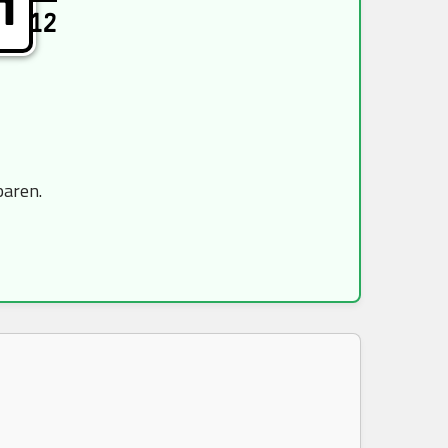
H
12
paren.