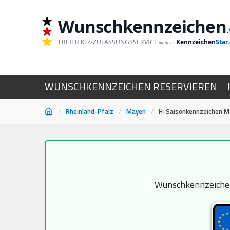
Wunschkennzeichen
.
FREIER KFZ-ZULASSUNGSSERVICE
Kennzeichen
Star
made by
WUNSCHKENNZEICHEN RESERVIEREN
/
Rheinland-Pfalz
/
Mayen
/
H-Saisonkennzeichen M
Zum
Inhalt
springen
Wunschkennzeichen 