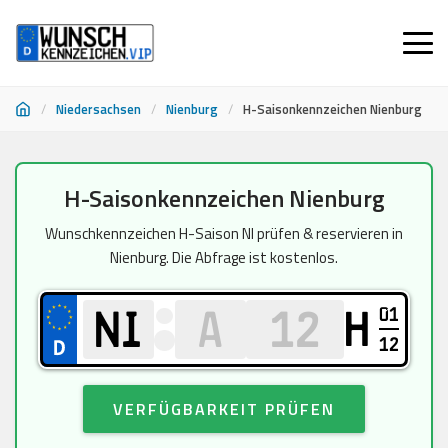
/
Niedersachsen
/
Nienburg
/
H-Saisonkennzeichen Nienburg
Zum
H-Saisonkennzeichen Nienburg
Inhalt
springen
Wunschkennzeichen H-Saison NI prüfen & reservieren in
Nienburg. Die Abfrage ist kostenlos.
01
H
12
VERFÜGBARKEIT PRÜFEN