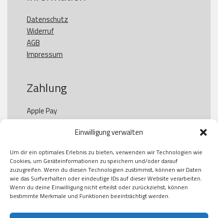
Datenschutz
Widerruf
AGB
Impressum
Zahlung
Apple Pay

Paypal

Einwilligung verwalten
GooglePay

Visa

Um dir ein optimales Erlebnis zu bieten, verwenden wir Technologien wie
Kauf auf Rechung

Cookies, um Geräteinformationen zu speichern und/oder darauf
Klarna

zuzugreifen. Wenn du diesen Technologien zustimmst, können wir Daten
wie das Surfverhalten oder eindeutige IDs auf dieser Website verarbeiten.
American Express

Wenn du deine Einwilligung nicht erteilst oder zurückziehst, können
bestimmte Merkmale und Funktionen beeinträchtigt werden.