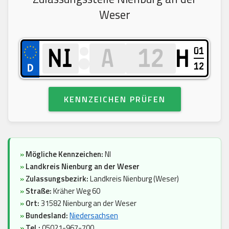
Weser
01
H
12
KENNZEICHEN PRÜFEN
»
Mögliche Kennzeichen:
NI
»
Landkreis Nienburg an der Weser
»
Zulassungsbezirk:
Landkreis Nienburg (Weser)
»
Straße:
Kräher Weg 60
»
Ort:
31582 Nienburg an der Weser
»
Bundesland:
Niedersachsen
»
Tel.:
05021-967-700