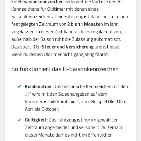
Ein
H-Saisonkennzeichen
verbindet die Vorteile des H-
Kennzeichens für Oldtimer mit denen eines
Saisonkennzeichens. Dein Fahrzeug ist dabei nur für einen
festgelegten Zeitraum von
2 bis 11 Monaten
im Jahr
zugelassen. In dieser Zeit kannst du es regulär nutzen,
außerhalb der Saison ruht die Zulassung automatisch.
Das spart
Kfz-Steuer und Versicherung
und ist ideal,
wenn du deinen Oldtimer nicht ganzjährig fährst.
So funktioniert das H-Saisonkennzeichen
Kombination:
Das historische Kennzeichen mit dem
„H“ wird mit den Saisonangaben auf dem
Nummernschild kombiniert, zum Beispiel
04–10
für
April bis Oktober.
Gültigkeit:
Das Fahrzeug ist nur im gewählten
Zeitraum angemeldet und versichert. Außerhalb
dieser Monate darf es nicht im öffentlichen