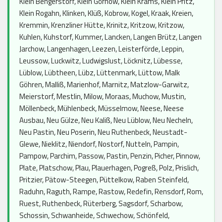
Klein Bengerstorf, Klein Görnow, Klein Krams, Klein Pritz,
Klein Rogahn, Klinken, Klüß, Kobrow, Kogel, Kraak, Kreien,
Kremmin, Krenzliner Hütte, Krinitz, Kritzow, Kritzow,
Kuhlen, Kuhstorf, Kummer, Lancken, Langen Brütz, Langen
Jarchow, Langenhagen, Leezen, Leisterförde, Leppin,
Leussow, Luckwitz, Ludwigslust, Löcknitz, Lübesse,
Lüblow, Lübtheen, Lübz, Lüttenmark, Lüttow, Malk
Göhren, Malliß, Marienhof, Marnitz, Matzlow-Garwitz,
Meierstorf, Mestlin, Milow, Moraas, Muchow, Mustin,
Möllenbeck, Mühlenbeck, Müsselmow, Neese, Neese
Ausbau, Neu Gülze, Neu Kaliß, Neu Lüblow, Neu Necheln,
Neu Pastin, Neu Poserin, Neu Ruthenbeck, Neustadt-
Glewe, Nieklitz, Niendorf, Nostorf, Nutteln, Pampin,
Pampow, Parchim, Passow, Pastin, Penzin, Picher, Pinnow,
Plate, Platschow, Plau, Plauerhagen, Pogreß, Polz, Prislich,
Pritzier, Pätow-Steegen, Püttelkow, Raben Steinfeld,
Raduhn, Raguth, Rampe, Rastow, Redefin, Rensdorf, Rom,
Ruest, Ruthenbeck, Rüterberg, Sagsdorf, Scharbow,
Schossin, Schwanheide, Schwechow, Schönfeld,