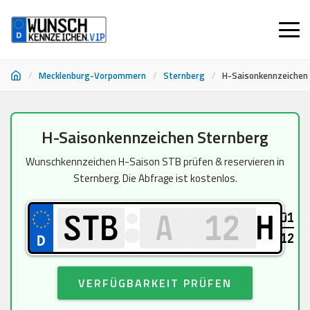
/
Mecklenburg-Vorpommern
/
Sternberg
/
H-Saisonkennzeichen
Zum
H-Saisonkennzeichen Sternberg
Inhalt
springen
Wunschkennzeichen H-Saison STB prüfen & reservieren in
Sternberg. Die Abfrage ist kostenlos.
01
H
12
VERFÜGBARKEIT PRÜFEN