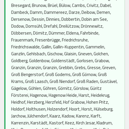
Bresegard, Brunow, Brüel, Bülow, Cambs, Crivitz, Dabel,
Dambeck, Damm, Dammereez, Darze, Deibow, Demen,
Dersenow, Dessin, Dinnies, Dobbertin, Dobin am See,
Dodow, Domsühl, Drefahl, Dreilützow, Drönnewitz,
Döbbersen, Dömitz, Dümmer, Eldena, Fahrbinde,
Frauenmark, Fresenbrügge, Friedrichsruhe,
Friedrichswalde, Gallin, Gallin-Kuppentin, Gammelin,
Ganzlin, Gehlsbach, Gischow, Glaisin, Gneven, Golchen,
Goldberg, Goldenbow, Goldenstädt, Gorlosen, Grabow,
Granzin, Granzin, Granzin, Grebbin, Grebs, Gresse, Greven,
Groß Bengerstorf, Groß Godems, Groß Görnow, Groß
Krams, Groß Laasch, Groß Niendorf, Groß Raden, Gustävel,
Gägelow, Göhlen, Göhren, Görnitz, Görslow, Güritz
Försterei, Hagenow, Hagenow Heide, Harst, Heidekrug,
Heidhof, Herzberg, Herzfeld, Hof Grabow, Hohen Pritz,
Holdorf, Holthusen, Holzendorf, Hoort, Horst, Hülseburg,
Jarchow, Jülchendorf, Kaarz, Kadow, Karenz, Karft,
Karrenzin, Karstädt, Kastorf, Keez, Kirch Jesar, Kladrum,