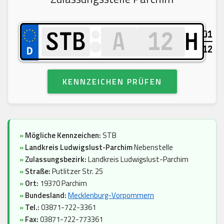
01
H
12
KENNZEICHEN PRÜFEN
»
Mögliche Kennzeichen:
STB
»
Landkreis Ludwigslust-Parchim
Nebenstelle
»
Zulassungsbezirk:
Landkreis Ludwigslust-Parchim
»
Straße:
Putlitzer Str. 25
»
Ort:
19370 Parchim
»
Bundesland:
Mecklenburg-Vorpommern
»
Tel.:
03871-722-3361
»
Fax:
03871-722-773361