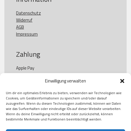
Datenschutz
Widerruf
AGB
Impressum
Zahlung
Apple Pay

Paypal

Einwilligung verwalten
GooglePay

Visa

Um dir ein optimales Erlebnis zu bieten, verwenden wir Technologien wie
Kauf auf Rechung

Cookies, um Geräteinformationen zu speichern und/oder darauf
Klarna

zuzugreifen. Wenn du diesen Technologien zustimmst, können wir Daten
wie das Surfverhalten oder eindeutige IDs auf dieser Website verarbeiten.
American Express

Wenn du deine Einwilligung nicht erteilst oder zurückziehst, können
bestimmte Merkmale und Funktionen beeinträchtigt werden.