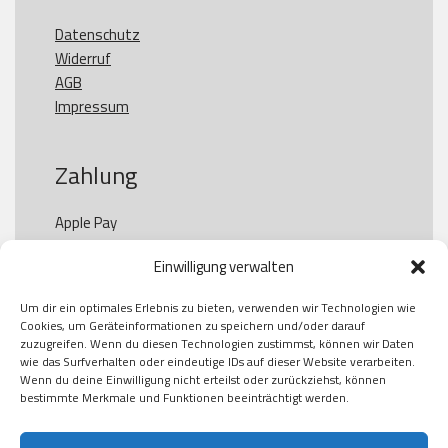
Datenschutz
Widerruf
AGB
Impressum
Zahlung
Apple Pay

Paypal

Einwilligung verwalten
GooglePay

Visa

Um dir ein optimales Erlebnis zu bieten, verwenden wir Technologien wie
Kauf auf Rechung

Cookies, um Geräteinformationen zu speichern und/oder darauf
Klarna

zuzugreifen. Wenn du diesen Technologien zustimmst, können wir Daten
wie das Surfverhalten oder eindeutige IDs auf dieser Website verarbeiten.
American Express

Wenn du deine Einwilligung nicht erteilst oder zurückziehst, können
bestimmte Merkmale und Funktionen beeinträchtigt werden.