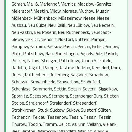
Göhren, Malliß, Marienhof, Marnitz, Matzlow-Garwitz,
Meierstorf, Mestlin, Milow, Moraas, Muchow, Mustin,
Möllenbeck, Mühlenbeck, Müsselmow, Neese, Neese
Ausbau, Neu Gülze, Neu Kaliß, Neu Lüblow, Neu Necheln,
Neu Pastin, Neu Poserin, Neu Ruthenbeck, Neustadt-
Glewe, Nieklitz, Niendorf, Nostorf, Nutteln, Pampin,
Pampow, Parchim, Passow, Pastin, Penzin, Picher, Pinnow,
Plate, Platschow, Plau, Plauerhagen, Pogreß, Polz, Prislich,
Pritzier, Pätow-Steegen, Püttelkow, Raben Steinfeld,
Raduhn, Raguth, Rampe, Rastow, Redefin, Rensdorf, Rom,
Ruest, Ruthenbeck, Rüterberg, Sagsdorf, Scharbow,
Schossin, Schwanheide, Schwechow, Schönfeld,
Schönlage, Semmerin, Settin, Setzin, Severin, Siggelkow,
Spornitz, Steesow, Sternberg, Sternberger Burg, Stieten,
Stolpe, Stralendorf, Stralendorf, Stresendorf,
Strohkirchen, Stuck, Suckow, Sukow, Sülstorf, Sülten,
Techentin, Teldau, Tessenow, Tessin, Tessin, Tessin,
Thurow, Toddin, Tramm, Uelitz, Valluhn, Vellahn, Vielank,
Viez, Vimfow, Wamckow, Wanzlitz, Warlitz, Warlow,