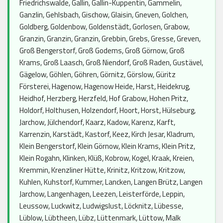
Friedrichswalde, Gallin, Gallin-Kuppentin, Gammelin,
Ganzlin, Gehlsbach, Gischow, Glaisin, Gneven, Golchen,
Goldberg, Goldenbow, Goldenstädt, Gorlosen, Grabow,
Granzin, Granzin, Granzin, Grebbin, Grebs, Gresse, Greven,
Groß Bengerstorf, Groß Godems, Groß Görnow, Groß
Krams, Groß Laasch, Groß Niendorf, Groß Raden, Gustävel,
Gägelow, Göhlen, Göhren, Görnitz, Görslow, Güritz
Försterei, Hagenow, Hagenow Heide, Harst, Heidekrug,
Heidhof, Herzberg, Herzfeld, Hof Grabow, Hohen Pritz,
Holdorf, Holthusen, Holzendorf, Hoort, Horst, Hülseburg,
Jarchow, Jülchendorf, Kaarz, Kadow, Karenz, Karft,
Karrenzin, Karstädt, Kastorf, Keez, Kirch Jesar, Kladrum,
Klein Bengerstorf, Klein Görnow, Klein Krams, Klein Pritz,
Klein Rogahn, Klinken, Klüß, Kobrow, Kogel, Kraak, Kreien,
Kremmin, Krenzliner Hütte, Krinitz, Kritzow, Kritzow,
Kuhlen, Kuhstorf, Kummer, Lancken, Langen Brütz, Langen
Jarchow, Langenhagen, Leezen, Leisterförde, Leppin,
Leussow, Luckwitz, Ludwigslust, Löcknitz, Lübesse,
Lüblow, Lübtheen, Lübz, Lüttenmark, Lüttow, Malk