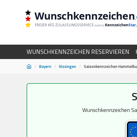
Wunschkennzeichen
.
FREIER KFZ-ZULASSUNGSSERVICE
Kennzeichen
Star
made by
WUNSCHKENNZEICHEN RESERVIEREN
/
Bayern
/
Kissingen
/
Saisonkennzeichen Hammelbu
Zum
S
Inhalt
springen
Wunschkennzeichen Sais