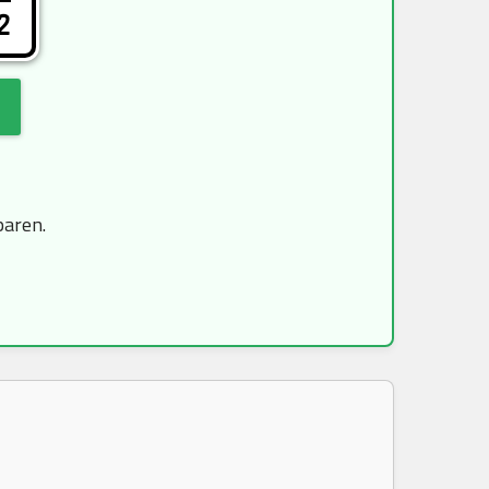
2
paren.