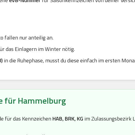
elle
eVB-Nummer
für Saisonkennzeichen von deiner Versic
 fallen nur anteilig an.
r das Einlagern im Winter nötig.
U)
in die Ruhephase, musst du diese einfach im ersten Mona
le für Hammelburg
de für das Kennzeichen
HAB, BRK, KG
im Zulassungsbezirk L