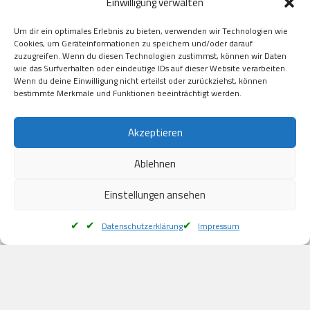
Einwilligung verwalten
GooglePay

Visa

Um dir ein optimales Erlebnis zu bieten, verwenden wir Technologien wie
Kauf auf Rechung

Cookies, um Geräteinformationen zu speichern und/oder darauf
Klarna

zuzugreifen. Wenn du diesen Technologien zustimmst, können wir Daten
wie das Surfverhalten oder eindeutige IDs auf dieser Website verarbeiten.
American Express

Wenn du deine Einwilligung nicht erteilst oder zurückziehst, können
bestimmte Merkmale und Funktionen beeinträchtigt werden.
Versand
Akzeptieren
Ablehnen
DHL

Klimaneutral
Einstellungen ansehen
Datenschutzerklärung
Impressum