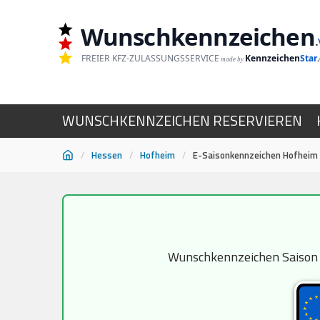
Wunschkennzeichen
.
FREIER KFZ-ZULASSUNGSSERVICE
Kennzeichen
Star
made by
WUNSCHKENNZEICHEN RESERVIEREN
/
Hessen
/
Hofheim
/
E-Saisonkennzeichen Hofheim
Zum
Inhalt
springen
Wunschkennzeichen Saison H