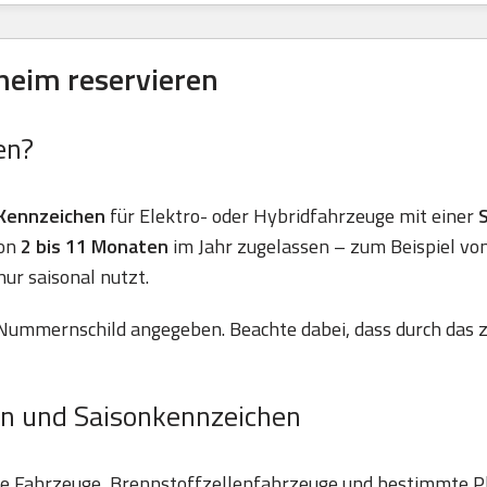
heim reservieren
en?
Kennzeichen
für Elektro- oder Hybridfahrzeuge mit einer
von
2 bis 11 Monaten
im Jahr zugelassen – zum Beispiel vo
nur saisonal nutzt.
Nummernschild angegeben. Beachte dabei, dass durch das z
n und Saisonkennzeichen
he Fahrzeuge, Brennstoffzellenfahrzeuge und bestimmte P