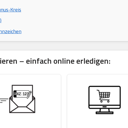
unus-Kreis
)
nnzeichen
eren – einfach online erledigen: