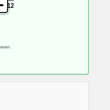
E
12
paren.