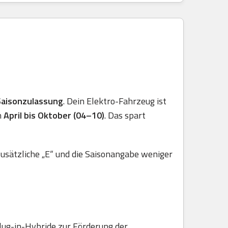
Saisonzulassung
. Dein Elektro-Fahrzeug ist
n
April bis Oktober (04–10)
. Das spart
usätzliche „E“ und die Saisonangabe weniger
lug-in-Hybride zur Förderung der