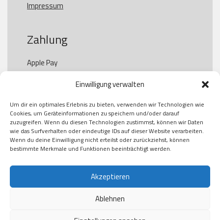
Impressum
Zahlung
Apple Pay

Paypal

Einwilligung verwalten
GooglePay

Visa

Um dir ein optimales Erlebnis zu bieten, verwenden wir Technologien wie
Kauf auf Rechung

Cookies, um Geräteinformationen zu speichern und/oder darauf
Klarna

zuzugreifen. Wenn du diesen Technologien zustimmst, können wir Daten
wie das Surfverhalten oder eindeutige IDs auf dieser Website verarbeiten.
American Express

Wenn du deine Einwilligung nicht erteilst oder zurückziehst, können
bestimmte Merkmale und Funktionen beeinträchtigt werden.
Versand
Akzeptieren
Ablehnen
DHL

Klimaneutral