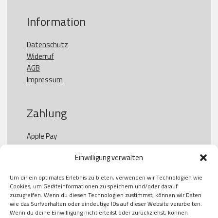
Information
Datenschutz
Widerruf
AGB
Impressum
Zahlung
Apple Pay

Paypal

Einwilligung verwalten
GooglePay

Visa

Um dir ein optimales Erlebnis zu bieten, verwenden wir Technologien wie
Kauf auf Rechung

Cookies, um Geräteinformationen zu speichern und/oder darauf
Klarna

zuzugreifen. Wenn du diesen Technologien zustimmst, können wir Daten
wie das Surfverhalten oder eindeutige IDs auf dieser Website verarbeiten.
American Express

Wenn du deine Einwilligung nicht erteilst oder zurückziehst, können