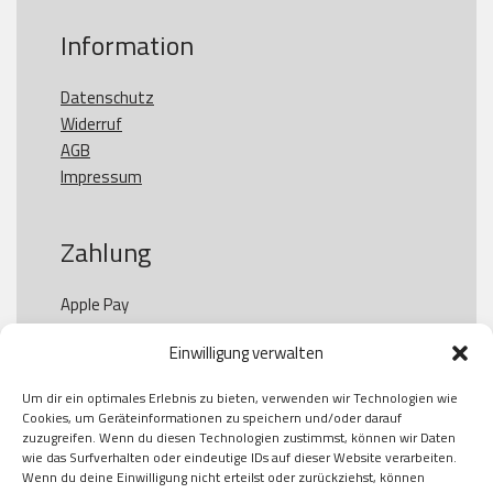
Information
Datenschutz
Widerruf
AGB
Impressum
Zahlung
Apple Pay

Paypal

Einwilligung verwalten
GooglePay

Visa

Um dir ein optimales Erlebnis zu bieten, verwenden wir Technologien wie
Kauf auf Rechung

Cookies, um Geräteinformationen zu speichern und/oder darauf
Klarna

zuzugreifen. Wenn du diesen Technologien zustimmst, können wir Daten
wie das Surfverhalten oder eindeutige IDs auf dieser Website verarbeiten.
American Express

Wenn du deine Einwilligung nicht erteilst oder zurückziehst, können