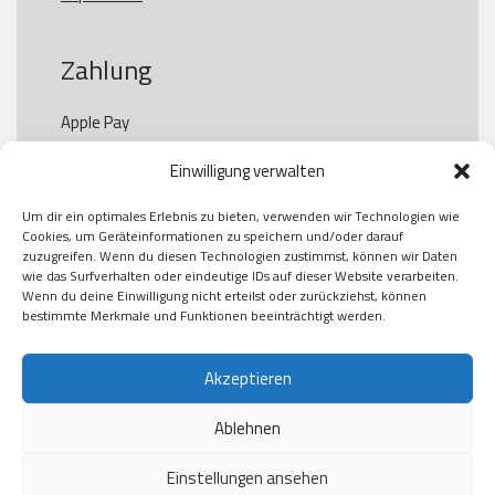
Zahlung
Apple Pay

Paypal

Einwilligung verwalten
GooglePay

Visa

Um dir ein optimales Erlebnis zu bieten, verwenden wir Technologien wie
Kauf auf Rechung

Cookies, um Geräteinformationen zu speichern und/oder darauf
Klarna

zuzugreifen. Wenn du diesen Technologien zustimmst, können wir Daten
wie das Surfverhalten oder eindeutige IDs auf dieser Website verarbeiten.
American Express

Wenn du deine Einwilligung nicht erteilst oder zurückziehst, können
bestimmte Merkmale und Funktionen beeinträchtigt werden.
Versand
Akzeptieren
Ablehnen
DHL

Klimaneutral
Einstellungen ansehen