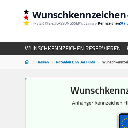
Wunschkennzeichen
.
FREIER KFZ-ZULASSUNGSSERVICE
Kennzeichen
Star
made by
WUNSCHKENNZEICHEN RESERVIEREN
/
Hessen
/
Rotenburg An Der Fulda
/
Wunschkennzei
Zum
Wunschkennze
Inhalt
springen
Anhänger Kennzeichen HEF