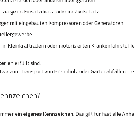
ooten, Pferden oder anderen Sportgeräten
zeuge im Einsatzdienst oder im Zivilschutz
nger mit eingebauten Kompressoren oder Generatoren
tellergewerbe
ern, Kleinkrafträdern oder motorisierten Krankenfahrstühl
iterien
erfüllt sind.
etwa zum Transport von Brennholz oder Gartenabfällen – e
Kennzeichen?
 immer ein
eigenes Kennzeichen
. Das gilt für fast alle An