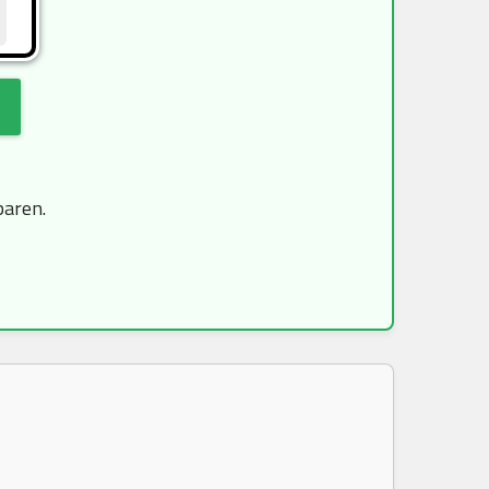
paren.