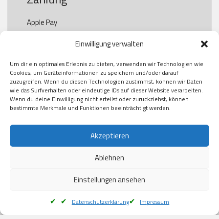
Apple Pay

Paypal

Einwilligung verwalten
GooglePay

Visa

Um dir ein optimales Erlebnis zu bieten, verwenden wir Technologien wie
Kauf auf Rechung

Cookies, um Geräteinformationen zu speichern und/oder darauf
Klarna

zuzugreifen. Wenn du diesen Technologien zustimmst, können wir Daten
wie das Surfverhalten oder eindeutige IDs auf dieser Website verarbeiten.
American Express

Wenn du deine Einwilligung nicht erteilst oder zurückziehst, können
bestimmte Merkmale und Funktionen beeinträchtigt werden.
Versand
Akzeptieren
Ablehnen
DHL

Klimaneutral
Einstellungen ansehen
Datenschutzerklärung
Impressum