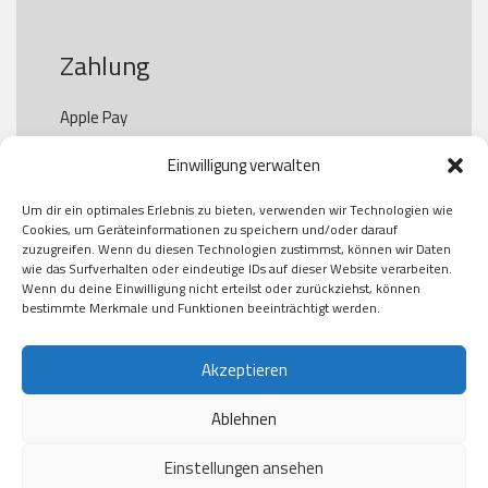
Zahlung
Apple Pay

Paypal

Einwilligung verwalten
GooglePay

Visa

Um dir ein optimales Erlebnis zu bieten, verwenden wir Technologien wie
Kauf auf Rechung

Cookies, um Geräteinformationen zu speichern und/oder darauf
Klarna

zuzugreifen. Wenn du diesen Technologien zustimmst, können wir Daten
wie das Surfverhalten oder eindeutige IDs auf dieser Website verarbeiten.
American Express

Wenn du deine Einwilligung nicht erteilst oder zurückziehst, können
bestimmte Merkmale und Funktionen beeinträchtigt werden.
Versand
Akzeptieren
Ablehnen
DHL

Klimaneutral
Einstellungen ansehen