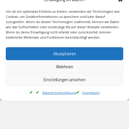
GooglePay

Visa

Um dir ein optimales Erlebnis zu bieten, verwenden wir Technologien wie
Kauf auf Rechung

Cookies, um Geräteinformationen zu speichern und/oder darauf
Klarna

zuzugreifen. Wenn du diesen Technologien zustimmst, können wir Daten
wie das Surfverhalten oder eindeutige IDs auf dieser Website verarbeiten.
American Express

Wenn du deine Einwilligung nicht erteilst oder zurückziehst, können
bestimmte Merkmale und Funktionen beeinträchtigt werden.
Versand
Akzeptieren
Ablehnen
DHL

Klimaneutral
Einstellungen ansehen
Datenschutzerklärung
Impressum