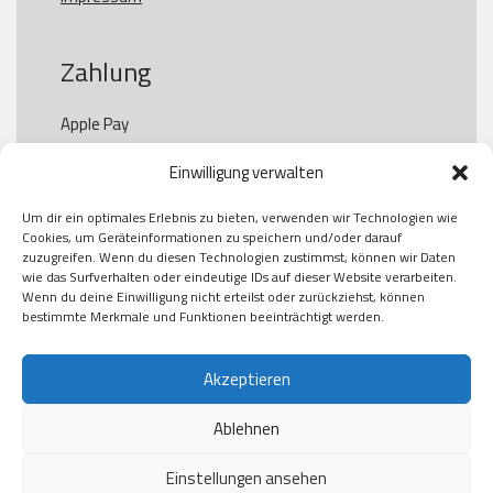
Zahlung
Apple Pay

Paypal

Einwilligung verwalten
GooglePay

Visa

Um dir ein optimales Erlebnis zu bieten, verwenden wir Technologien wie
Kauf auf Rechung

Cookies, um Geräteinformationen zu speichern und/oder darauf
Klarna

zuzugreifen. Wenn du diesen Technologien zustimmst, können wir Daten
wie das Surfverhalten oder eindeutige IDs auf dieser Website verarbeiten.
American Express

Wenn du deine Einwilligung nicht erteilst oder zurückziehst, können
bestimmte Merkmale und Funktionen beeinträchtigt werden.
Versand
Akzeptieren
Ablehnen
DHL

Klimaneutral
Einstellungen ansehen