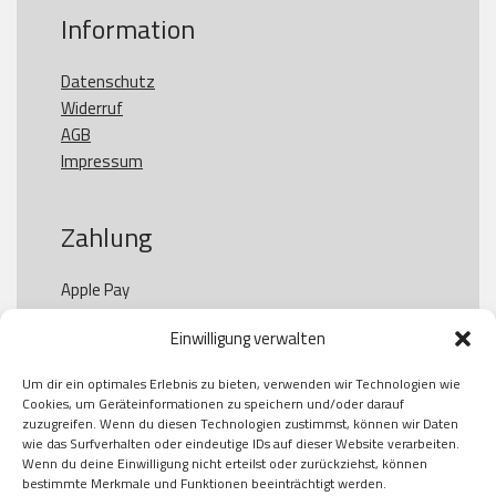
Information
Datenschutz
Widerruf
AGB
Impressum
Zahlung
Apple Pay

Paypal

Einwilligung verwalten
GooglePay

Visa

Um dir ein optimales Erlebnis zu bieten, verwenden wir Technologien wie
Kauf auf Rechung

Cookies, um Geräteinformationen zu speichern und/oder darauf
Klarna

zuzugreifen. Wenn du diesen Technologien zustimmst, können wir Daten
wie das Surfverhalten oder eindeutige IDs auf dieser Website verarbeiten.
American Express

Wenn du deine Einwilligung nicht erteilst oder zurückziehst, können
bestimmte Merkmale und Funktionen beeinträchtigt werden.