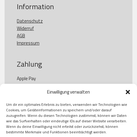
Information
Datenschutz
Widerruf
AGB
Impressum
Zahlung
Apple Pay

Paypal

Einwilligung verwalten
GooglePay

Visa

Um dir ein optimales Erlebnis zu bieten, verwenden wir Technologien wie
Kauf auf Rechung

Cookies, um Geräteinformationen zu speichern und/oder darauf
Klarna

zuzugreifen. Wenn du diesen Technologien zustimmst, können wir Daten
wie das Surfverhalten oder eindeutige IDs auf dieser Website verarbeiten.
American Express

Wenn du deine Einwilligung nicht erteilst oder zurückziehst, können
bestimmte Merkmale und Funktionen beeinträchtigt werden.