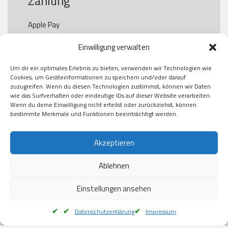
Zahlung
Apple Pay

Paypal

Einwilligung verwalten
GooglePay

Visa

Um dir ein optimales Erlebnis zu bieten, verwenden wir Technologien wie
Kauf auf Rechung

Cookies, um Geräteinformationen zu speichern und/oder darauf
Klarna

zuzugreifen. Wenn du diesen Technologien zustimmst, können wir Daten
wie das Surfverhalten oder eindeutige IDs auf dieser Website verarbeiten.
American Express

Wenn du deine Einwilligung nicht erteilst oder zurückziehst, können
bestimmte Merkmale und Funktionen beeinträchtigt werden.
Versand
Akzeptieren
Ablehnen
DHL

Klimaneutral
Einstellungen ansehen
Datenschutzerklärung
Impressum