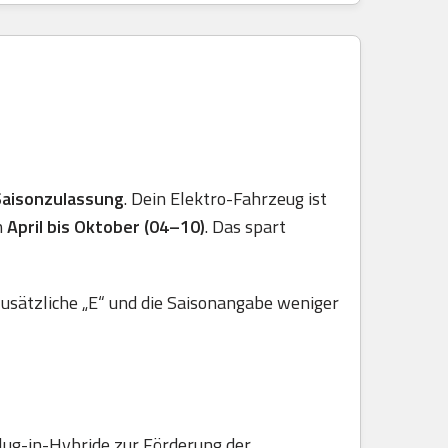
Saisonzulassung
. Dein Elektro-Fahrzeug ist
n
April bis Oktober (04–10)
. Das spart
usätzliche „E“ und die Saisonangabe weniger
lug-in-Hybride zur Förderung der