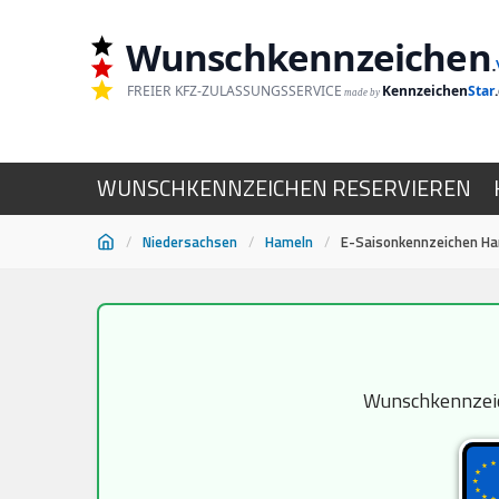
Wunschkennzeichen
.
FREIER KFZ-ZULASSUNGSSERVICE
Kennzeichen
Star
made by
WUNSCHKENNZEICHEN RESERVIEREN
/
Niedersachsen
/
Hameln
/
E-Saisonkennzeichen H
Zum
Inhalt
springen
Wunschkennzeich