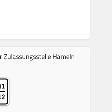
er Zulassungsstelle Hameln-
01
12