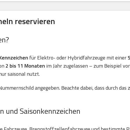
eln reservieren
en?
Kennzeichen
für Elektro- oder Hybridfahrzeuge mit einer
von
2 bis 11 Monaten
im Jahr zugelassen – zum Beispiel vo
nur saisonal nutzt.
Nummernschild angegeben. Beachte dabei, dass durch das z
n und Saisonkennzeichen
he Fahrzeuge, Brennstoffzellenfahrzeuge und bestimmte P