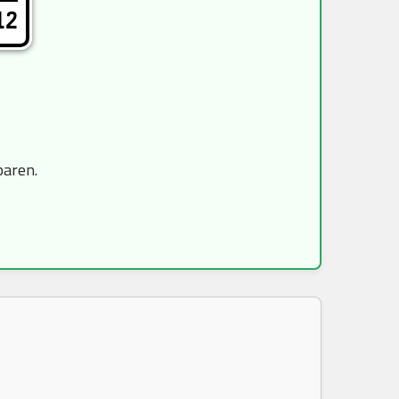
12
paren.