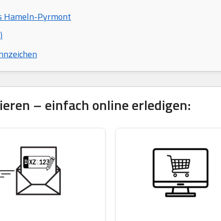
eis Hameln-Pyrmont
)
nnzeichen
eren – einfach online erledigen: