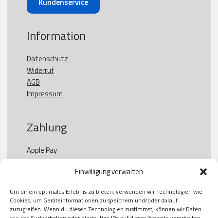
Kundenservice
Information
Datenschutz
Widerruf
AGB
Impressum
Zahlung
Apple Pay

Paypal

Einwilligung verwalten
GooglePay

Visa

Um dir ein optimales Erlebnis zu bieten, verwenden wir Technologien wie
Kauf auf Rechung

Cookies, um Geräteinformationen zu speichern und/oder darauf
Klarna

zuzugreifen. Wenn du diesen Technologien zustimmst, können wir Daten
wie das Surfverhalten oder eindeutige IDs auf dieser Website verarbeiten.