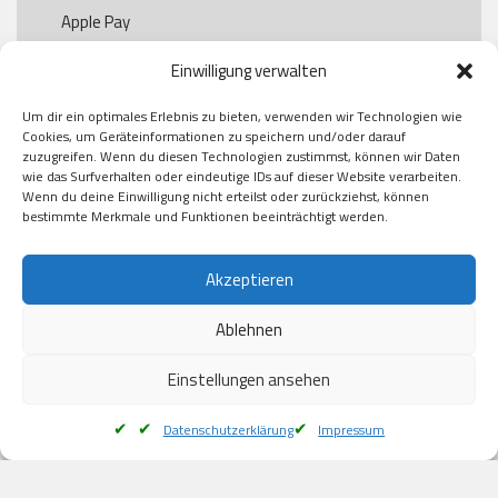
Apple Pay

Paypal

Einwilligung verwalten
GooglePay

Visa

Um dir ein optimales Erlebnis zu bieten, verwenden wir Technologien wie
Kauf auf Rechung

Cookies, um Geräteinformationen zu speichern und/oder darauf
Klarna

zuzugreifen. Wenn du diesen Technologien zustimmst, können wir Daten
wie das Surfverhalten oder eindeutige IDs auf dieser Website verarbeiten.
American Express

Wenn du deine Einwilligung nicht erteilst oder zurückziehst, können
bestimmte Merkmale und Funktionen beeinträchtigt werden.
Versand
Akzeptieren
Ablehnen
DHL

Klimaneutral
Einstellungen ansehen
Datenschutzerklärung
Impressum