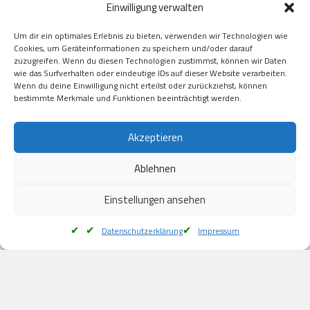
Einwilligung verwalten
GooglePay

Visa

Um dir ein optimales Erlebnis zu bieten, verwenden wir Technologien wie
Kauf auf Rechung

Cookies, um Geräteinformationen zu speichern und/oder darauf
Klarna

zuzugreifen. Wenn du diesen Technologien zustimmst, können wir Daten
wie das Surfverhalten oder eindeutige IDs auf dieser Website verarbeiten.
American Express

Wenn du deine Einwilligung nicht erteilst oder zurückziehst, können
bestimmte Merkmale und Funktionen beeinträchtigt werden.
Versand
Akzeptieren
Ablehnen
DHL

Klimaneutral
Einstellungen ansehen
Datenschutzerklärung
Impressum