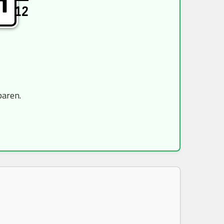
H
12
paren.