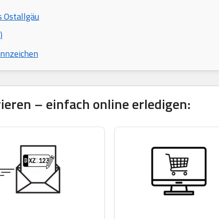
s Ostallgäu
)
ennzeichen
eren – einfach online erledigen: