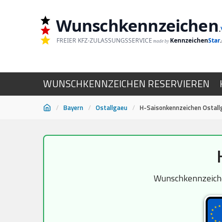
Wunschkennzeichen
.
FREIER KFZ-ZULASSUNGSSERVICE
Kennzeichen
Star
made by
WUNSCHKENNZEICHEN RESERVIEREN
/
Bayern
/
Ostallgaeu
/
H-Saisonkennzeichen Ostall
Zum
Inhalt
springen
Wunschkennzeichen