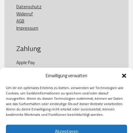
Datenschutz
Widerruf
AGB
Impressum
Zahlung
Apple Pay

Paypal

Einwilligung verwalten
GooglePay

Visa

Um dir ein optimales Erlebnis zu bieten, verwenden wir Technologien wie
Kauf auf Rechung

Cookies, um Geräteinformationen zu speichern und/oder darauf
Klarna

zuzugreifen. Wenn du diesen Technologien zustimmst, können wir Daten
wie das Surfverhalten oder eindeutige IDs auf dieser Website verarbeiten.
American Express

Wenn du deine Einwilligung nicht erteilst oder zurückziehst, können
bestimmte Merkmale und Funktionen beeinträchtigt werden.
Versand
Akzeptieren