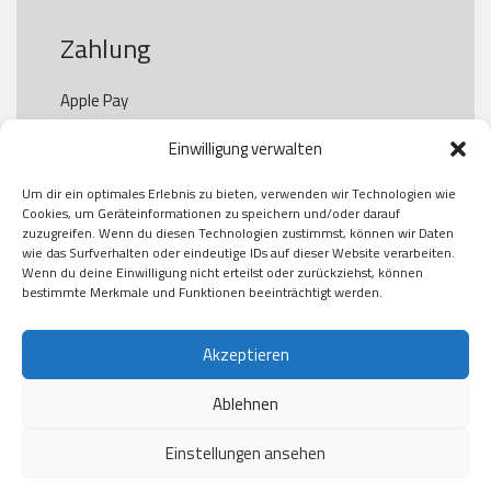
Zahlung
Apple Pay

Paypal

Einwilligung verwalten
GooglePay

Visa

Um dir ein optimales Erlebnis zu bieten, verwenden wir Technologien wie
Kauf auf Rechung

Cookies, um Geräteinformationen zu speichern und/oder darauf
Klarna

zuzugreifen. Wenn du diesen Technologien zustimmst, können wir Daten
wie das Surfverhalten oder eindeutige IDs auf dieser Website verarbeiten.
American Express

Wenn du deine Einwilligung nicht erteilst oder zurückziehst, können
bestimmte Merkmale und Funktionen beeinträchtigt werden.
Versand
Akzeptieren
Ablehnen
DHL

Klimaneutral
Einstellungen ansehen