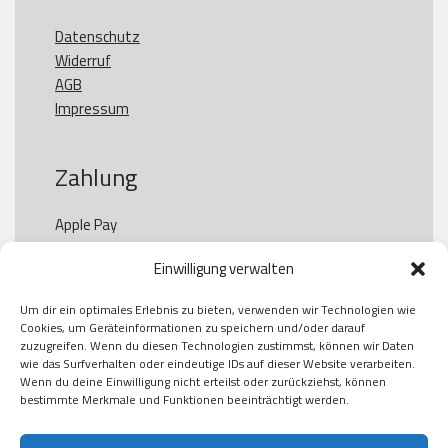
Datenschutz
Widerruf
AGB
Impressum
Zahlung
Apple Pay

Paypal

Einwilligung verwalten
GooglePay

Visa

Um dir ein optimales Erlebnis zu bieten, verwenden wir Technologien wie
Kauf auf Rechung

Cookies, um Geräteinformationen zu speichern und/oder darauf
Klarna

zuzugreifen. Wenn du diesen Technologien zustimmst, können wir Daten
wie das Surfverhalten oder eindeutige IDs auf dieser Website verarbeiten.
American Express

Wenn du deine Einwilligung nicht erteilst oder zurückziehst, können
bestimmte Merkmale und Funktionen beeinträchtigt werden.