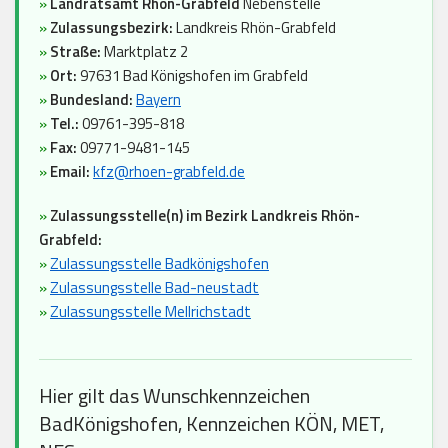
»
Landratsamt Rhön-Grabfeld
Nebenstelle
»
Zulassungsbezirk:
Landkreis Rhön-Grabfeld
»
Straße:
Marktplatz 2
»
Ort:
97631 Bad Königshofen im Grabfeld
»
Bundesland:
Bayern
»
Tel.:
09761-395-818
»
Fax:
09771-9481-145
»
Email:
kfz@rhoen-grabfeld.de
»
Zulassungsstelle(n) im Bezirk Landkreis Rhön-
Grabfeld:
»
Zulassungsstelle Badkönigshofen
»
Zulassungsstelle Bad-neustadt
»
Zulassungsstelle Mellrichstadt
Hier gilt das Wunschkennzeichen
BadKönigshofen, Kennzeichen KÖN, MET,