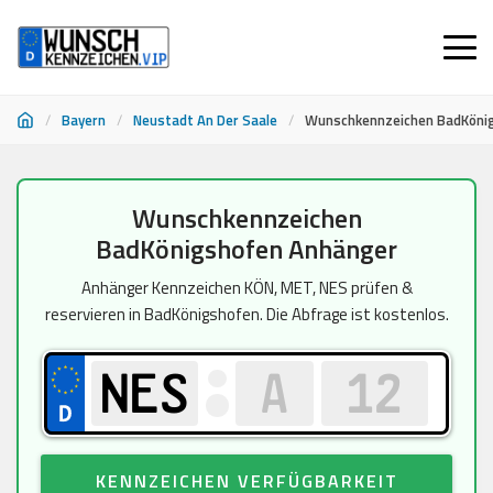
/
Bayern
/
Neustadt An Der Saale
/
Wunschkennzeichen BadKöni
Zum
Wunschkennzeichen
Inhalt
BadKönigshofen Anhänger
springen
Anhänger Kennzeichen KÖN, MET, NES prüfen &
reservieren in BadKönigshofen. Die Abfrage ist kostenlos.
KENNZEICHEN VERFÜGBARKEIT