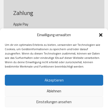
Zahlung
Apple Pay

Paypal

Einwilligung verwalten
GooglePay

Visa

Um dir ein optimales Erlebnis zu bieten, verwenden wir Technologien wie
Kauf auf Rechung

Cookies, um Geräteinformationen zu speichern und/oder darauf
Klarna

zuzugreifen. Wenn du diesen Technologien zustimmst, können wir Daten
wie das Surfverhalten oder eindeutige IDs auf dieser Website verarbeiten.
American Express

Wenn du deine Einwilligung nicht erteilst oder zurückziehst, können
bestimmte Merkmale und Funktionen beeinträchtigt werden.
Versand
Akzeptieren
Ablehnen
DHL

Klimaneutral
Einstellungen ansehen