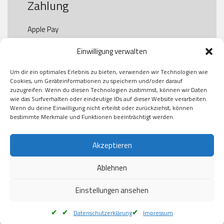
Zahlung
Apple Pay

Paypal

Einwilligung verwalten
GooglePay

Visa

Um dir ein optimales Erlebnis zu bieten, verwenden wir Technologien wie
Kauf auf Rechung

Cookies, um Geräteinformationen zu speichern und/oder darauf
Klarna

zuzugreifen. Wenn du diesen Technologien zustimmst, können wir Daten
wie das Surfverhalten oder eindeutige IDs auf dieser Website verarbeiten.
American Express

Wenn du deine Einwilligung nicht erteilst oder zurückziehst, können
bestimmte Merkmale und Funktionen beeinträchtigt werden.
Versand
Akzeptieren
Ablehnen
DHL

Klimaneutral
Einstellungen ansehen
Datenschutzerklärung
Impressum