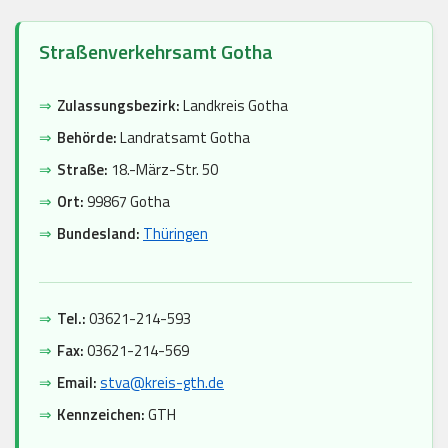
Straßenverkehrsamt Gotha
⇒
Zulassungsbezirk:
Landkreis Gotha
⇒
Behörde:
Landratsamt Gotha
⇒
Straße:
18.-März-Str. 50
⇒
Ort:
99867 Gotha
⇒
Bundesland:
Thüringen
⇒
Tel.:
03621-214-593
⇒
Fax:
03621-214-569
⇒
Email:
stva@kreis-gth.de
⇒
Kennzeichen:
GTH