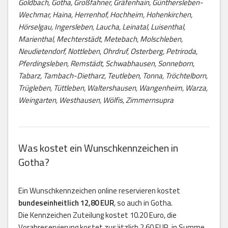
Goldbach, Gotha, Großfahner, Gräfenhain, Günthersleben-
Wechmar, Haina, Herrenhof, Hochheim, Hohenkirchen,
Hörselgau, Ingersleben, Laucha, Leinatal, Luisenthal,
Marienthal, Mechterstädt, Metebach, Molschleben,
Neudietendorf, Nottleben, Ohrdruf, Osterberg, Petriroda,
Pferdingsleben, Remstädt, Schwabhausen, Sonneborn,
Tabarz, Tambach-Dietharz, Teutleben, Tonna, Tröchtelborn,
Trügleben, Tüttleben, Waltershausen, Wangenheim, Warza,
Weingarten, Westhausen, Wölfis, Zimmernsupra
Was kostet ein Wunschkennzeichen in
Gotha?
Ein Wunschkennzeichen online reservieren kostet
bundeseinheitlich 12,80 EUR
, so auch in Gotha.
Die Kennzeichen Zuteilung kostet 10.20 Euro, die
Vorabreservierung kostet zusätzlich 2,60 EUR, in Summe