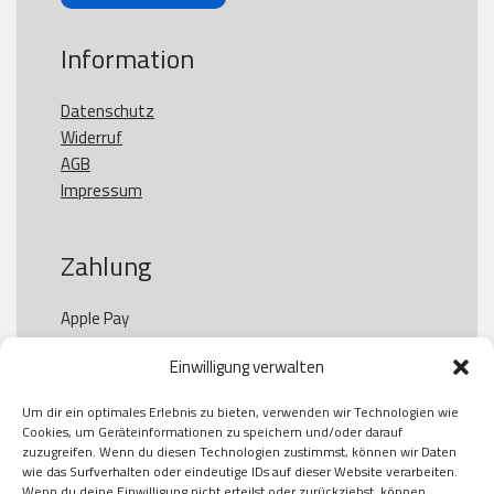
Information
Datenschutz
Widerruf
AGB
Impressum
Zahlung
Apple Pay

Paypal

Einwilligung verwalten
GooglePay

Visa

Um dir ein optimales Erlebnis zu bieten, verwenden wir Technologien wie
Kauf auf Rechung

Cookies, um Geräteinformationen zu speichern und/oder darauf
Klarna

zuzugreifen. Wenn du diesen Technologien zustimmst, können wir Daten
wie das Surfverhalten oder eindeutige IDs auf dieser Website verarbeiten.
American Express

Wenn du deine Einwilligung nicht erteilst oder zurückziehst, können