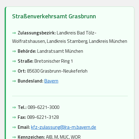
Straßenverkehrsamt Grasbrunn
⇒
Zulassungsbezirk:
Landkreis Bad Tölz-
Wolfratshausen, Landkreis Starnberg, Landkreis München
⇒
Behörde:
Landratsamt München
⇒
Straße:
Bretonischer Ring 1
⇒
Ort:
85630 Grasbrunn-Neukeferloh
⇒
Bundesland:
Bayern
⇒
Tel.:
089-6221-3000
⇒
Fax:
089-6221-3128
⇒
Email:
kfz-zulassung@lra-m.bayern.de
⇒
Kennzeichen:
AIB, M, MUC, WOR