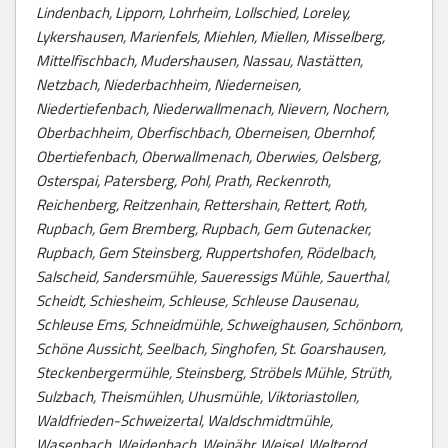
Lindenbach, Lipporn, Lohrheim, Lollschied, Loreley,
Lykershausen, Marienfels, Miehlen, Miellen, Misselberg,
Mittelfischbach, Mudershausen, Nassau, Nastätten,
Netzbach, Niederbachheim, Niederneisen,
Niedertiefenbach, Niederwallmenach, Nievern, Nochern,
Oberbachheim, Oberfischbach, Oberneisen, Obernhof,
Obertiefenbach, Oberwallmenach, Oberwies, Oelsberg,
Osterspai, Patersberg, Pohl, Prath, Reckenroth,
Reichenberg, Reitzenhain, Rettershain, Rettert, Roth,
Rupbach, Gem Bremberg, Rupbach, Gem Gutenacker,
Rupbach, Gem Steinsberg, Ruppertshofen, Rödelbach,
Salscheid, Sandersmühle, Saueressigs Mühle, Sauerthal,
Scheidt, Schiesheim, Schleuse, Schleuse Dausenau,
Schleuse Ems, Schneidmühle, Schweighausen, Schönborn,
Schöne Aussicht, Seelbach, Singhofen, St. Goarshausen,
Steckenbergermühle, Steinsberg, Ströbels Mühle, Strüth,
Sulzbach, Theismühlen, Uhusmühle, Viktoriastollen,
Waldfrieden-Schweizertal, Waldschmidtmühle,
Wasenbach, Weidenbach, Weinähr, Weisel, Welterod,