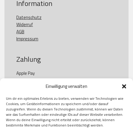
Information
Datenschutz
Widerruf
AGB
Impressum
Zahlung
Apple Pay

Paypal

Einwilligung verwalten
GooglePay

Visa

Um dir ein optimales Erlebnis zu bieten, verwenden wir Technologien wie
Kauf auf Rechung

Cookies, um Geräteinformationen zu speichern und/oder darauf
Klarna

zuzugreifen. Wenn du diesen Technologien zustimmst, können wir Daten
wie das Surfverhalten oder eindeutige IDs auf dieser Website verarbeiten.
American Express

Wenn du deine Einwilligung nicht erteilst oder zurückziehst, können
bestimmte Merkmale und Funktionen beeinträchtigt werden.