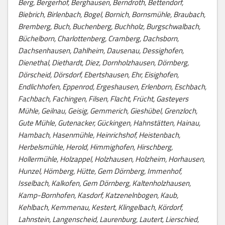
Berg, Bergerhof, Berghausen, Berndroth, Bettendorf,
Biebrich, Birlenbach, Bogel, Bornich, Bornsmühle, Braubach,
Bremberg, Buch, Buchenberg, Buchholz, Burgschwalbach,
Büchelborn, Charlottenberg, Cramberg, Dachsborn,
Dachsenhausen, Dahlheim, Dausenau, Dessighofen,
Dienethal, Diethardt, Diez, Dornholzhausen, Dörnberg,
Dörscheid, Dörsdorf, Ebertshausen, Ehr, Eisighofen,
Endlichhofen, Eppenrod, Ergeshausen, Erlenborn, Eschbach,
Fachbach, Fachingen, Filsen, Flacht, Frücht, Gasteyers
Mühle, Geilnau, Geisig, Gemmerich, Gieshübel, Grenzloch,
Gute Mühle, Gutenacker, Gückingen, Hahnstätten, Hainau,
Hambach, Hasenmühle, Heinrichshof, Heistenbach,
Herbelsmühle, Herold, Himmighofen, Hirschberg,
Hollermühle, Holzappel, Holzhausen, Holzheim, Horhausen,
Hunzel, Hömberg, Hütte, Gem Dörnberg, Immenhof,
Isselbach, Kalkofen, Gem Dörnberg, Kaltenholzhausen,
Kamp-Bornhofen, Kasdorf, Katzenelnbogen, Kaub,
Kehlbach, Kemmenau, Kestert, Klingelbach, Kördorf,
Lahnstein, Langenscheid, Laurenburg, Lautert, Lierschied,