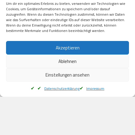
Um dir ein optimales Erlebnis zu bieten, verwenden wir Technologien wie
Kauf auf Rechung

Cookies, um Geräteinformationen zu speichern und/oder darauf
Klarna

zuzugreifen. Wenn du diesen Technologien zustimmst, können wir Daten
wie das Surfverhalten oder eindeutige IDs auf dieser Website verarbeiten.
American Express

Wenn du deine Einwilligung nicht erteilst oder zurückziehst, können
bestimmte Merkmale und Funktionen beeinträchtigt werden.
Versand
Akzeptieren
Ablehnen
DHL

Klimaneutral
Einstellungen ansehen
Datenschutzerklärung
Impressum