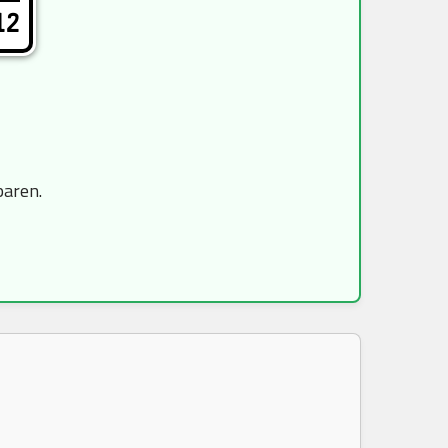
12
paren.