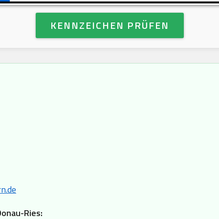
KENNZEICHEN PRÜFEN
n.de
Donau-Ries: