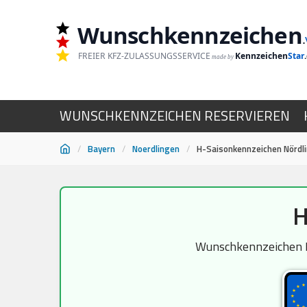
Wunschkennzeichen
.
FREIER KFZ-ZULASSUNGSSERVICE
Kennzeichen
Star
made by
WUNSCHKENNZEICHEN RESERVIEREN
/
Bayern
/
Noerdlingen
/
H-Saisonkennzeichen Nördl
Zum
H
Inhalt
springen
Wunschkennzeichen H-