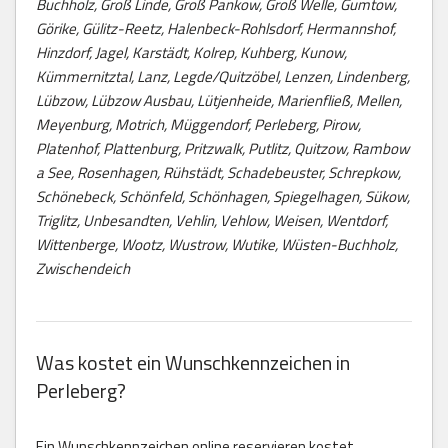
Buchholz, Groß Linde, Groß Pankow, Groß Welle, Gumtow,
Görike, Gülitz-Reetz, Halenbeck-Rohlsdorf, Hermannshof,
Hinzdorf, Jagel, Karstädt, Kolrep, Kuhberg, Kunow,
Kümmernitztal, Lanz, Legde/Quitzöbel, Lenzen, Lindenberg,
Lübzow, Lübzow Ausbau, Lütjenheide, Marienfließ, Mellen,
Meyenburg, Motrich, Müggendorf, Perleberg, Pirow,
Platenhof, Plattenburg, Pritzwalk, Putlitz, Quitzow, Rambow
a See, Rosenhagen, Rühstädt, Schadebeuster, Schrepkow,
Schönebeck, Schönfeld, Schönhagen, Spiegelhagen, Sükow,
Triglitz, Unbesandten, Vehlin, Vehlow, Weisen, Wentdorf,
Wittenberge, Wootz, Wustrow, Wutike, Wüsten-Buchholz,
Zwischendeich
Was kostet ein Wunschkennzeichen in
Perleberg?
Ein Wunschkennzeichen online reservieren kostet