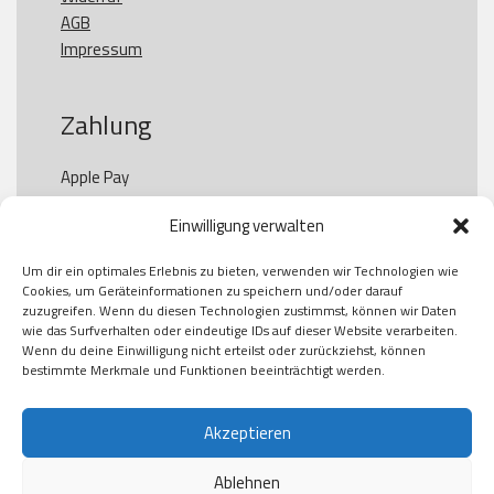
AGB
Impressum
Zahlung
Apple Pay

Paypal

Einwilligung verwalten
GooglePay

Visa

Um dir ein optimales Erlebnis zu bieten, verwenden wir Technologien wie
Kauf auf Rechung

Cookies, um Geräteinformationen zu speichern und/oder darauf
Klarna

zuzugreifen. Wenn du diesen Technologien zustimmst, können wir Daten
wie das Surfverhalten oder eindeutige IDs auf dieser Website verarbeiten.
American Express

Wenn du deine Einwilligung nicht erteilst oder zurückziehst, können
bestimmte Merkmale und Funktionen beeinträchtigt werden.
Versand
Akzeptieren
Ablehnen
DHL
