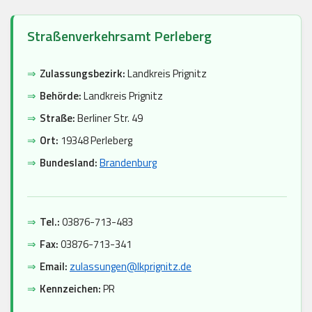
Straßenverkehrsamt Perleberg
⇒
Zulassungsbezirk:
Landkreis Prignitz
⇒
Behörde:
Landkreis Prignitz
⇒
Straße:
Berliner Str. 49
⇒
Ort:
19348 Perleberg
⇒
Bundesland:
Brandenburg
⇒
Tel.:
03876-713-483
⇒
Fax:
03876-713-341
⇒
Email:
zulassungen@lkprignitz.de
⇒
Kennzeichen:
PR