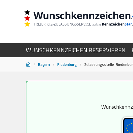
Wunschkennzeichen
.
FREIER KFZ-ZULASSUNGSSERVICE
Kennzeichen
Star
made by
WUNSCHKENNZEICHEN RESERVIEREN
/
Bayern
/
Riedenburg
/
Zulassungsstelle-Riedenbu
Zum
Inhalt
springen
Wunschkennzei