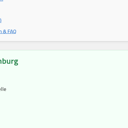
)
n & FAQ
nburg
lle