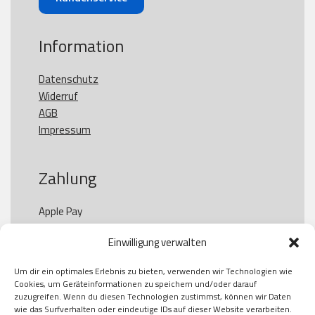
Information
Datenschutz
Widerruf
AGB
Impressum
Zahlung
Apple Pay

Paypal

Einwilligung verwalten
GooglePay

Visa

Um dir ein optimales Erlebnis zu bieten, verwenden wir Technologien wie
Kauf auf Rechung

Cookies, um Geräteinformationen zu speichern und/oder darauf
Klarna

zuzugreifen. Wenn du diesen Technologien zustimmst, können wir Daten
wie das Surfverhalten oder eindeutige IDs auf dieser Website verarbeiten.
American Express
