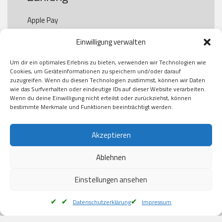
Apple Pay

Paypal

Einwilligung verwalten
GooglePay

Visa

Um dir ein optimales Erlebnis zu bieten, verwenden wir Technologien wie
Kauf auf Rechung

Cookies, um Geräteinformationen zu speichern und/oder darauf
Klarna

zuzugreifen. Wenn du diesen Technologien zustimmst, können wir Daten
wie das Surfverhalten oder eindeutige IDs auf dieser Website verarbeiten.
American Express

Wenn du deine Einwilligung nicht erteilst oder zurückziehst, können
bestimmte Merkmale und Funktionen beeinträchtigt werden.
Versand
Akzeptieren
Ablehnen
DHL

Klimaneutral
Einstellungen ansehen
Datenschutzerklärung
Impressum