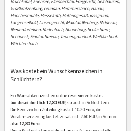
Bruchköbel, Erlensee, Flörsbachtal, Freigericht, Gelnhausen,
Großkrotzenburg, Gründau, Hammersbach, Hanau,
Hanchesmühle, Hasselroth, Hüttelngesäß, Jossgrund,
Langenselbold, Linsengericht, Maintal, Neuberg, Nidderau,
Niederdorfelden, Rodenbach, Ronneburg, Schlüchtern,
Schöneck, Sinntal, Steinau, Tannengrundhof, Weißkirchhof,
Wächtersbach
Was kostet ein Wunschkennzeichen in
Schlüchtern?
Ein Wunschkennzeichen online reservieren kostet
bundeseinheitlich 12,80 EUR
, so auch in Schlüchtern.
Die Kennzeichen Zuteilung kostet 10.20 Euro, die
Vorabreservierung kostet zusätzlich 2,60 EUR, in Summe
also
12,80 Euro
.
Diese Kosten leiten wir direkt an die Zulassungsstelle