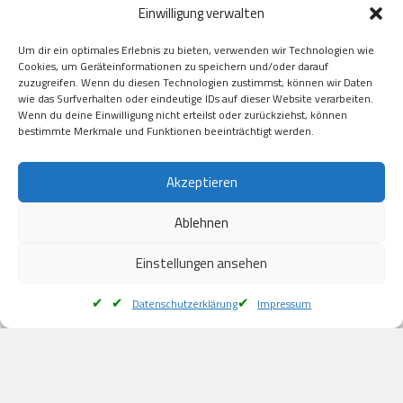
Einwilligung verwalten
GooglePay

Visa

Um dir ein optimales Erlebnis zu bieten, verwenden wir Technologien wie
Kauf auf Rechung

Cookies, um Geräteinformationen zu speichern und/oder darauf
Klarna

zuzugreifen. Wenn du diesen Technologien zustimmst, können wir Daten
wie das Surfverhalten oder eindeutige IDs auf dieser Website verarbeiten.
American Express

Wenn du deine Einwilligung nicht erteilst oder zurückziehst, können
bestimmte Merkmale und Funktionen beeinträchtigt werden.
Versand
Akzeptieren
Ablehnen
DHL

Klimaneutral
Einstellungen ansehen
Datenschutzerklärung
Impressum