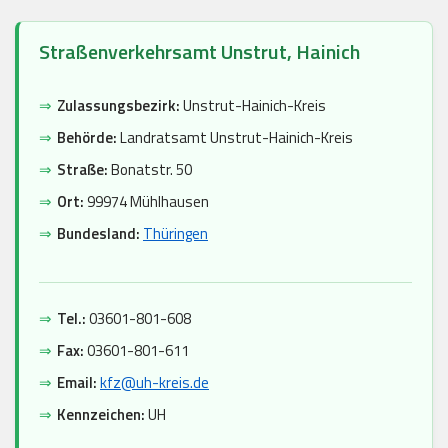
Straßenverkehrsamt Unstrut, Hainich
⇒
Zulassungsbezirk:
Unstrut-Hainich-Kreis
⇒
Behörde:
Landratsamt Unstrut-Hainich-Kreis
⇒
Straße:
Bonatstr. 50
⇒
Ort:
99974 Mühlhausen
⇒
Bundesland:
Thüringen
⇒
Tel.:
03601-801-608
⇒
Fax:
03601-801-611
⇒
Email:
kfz@uh-kreis.de
⇒
Kennzeichen:
UH