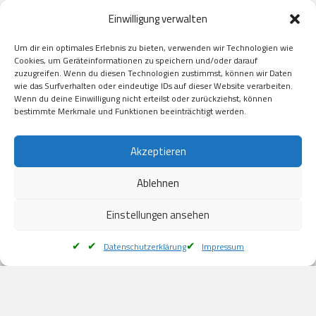
Paypal

Einwilligung verwalten
GooglePay

Visa

Um dir ein optimales Erlebnis zu bieten, verwenden wir Technologien wie
Kauf auf Rechung

Cookies, um Geräteinformationen zu speichern und/oder darauf
Klarna

zuzugreifen. Wenn du diesen Technologien zustimmst, können wir Daten
wie das Surfverhalten oder eindeutige IDs auf dieser Website verarbeiten.
American Express

Wenn du deine Einwilligung nicht erteilst oder zurückziehst, können
bestimmte Merkmale und Funktionen beeinträchtigt werden.
Versand
Akzeptieren
Ablehnen
DHL

Klimaneutral
Einstellungen ansehen
Datenschutzerklärung
Impressum