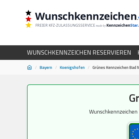
Wunschkennzeichen
.
FREIER KFZ-ZULASSUNGSSERVICE
Kennzeichen
Star
made by
WUNSCHKENNZEICHEN RESERVIEREN
/
Bayern
/
Koenigshofen
/
Grünes Kennzeichen Bad 
Zum
Gr
Inhalt
springen
Wunschkennzeichen KÖ